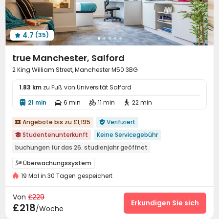
4.7
(35)

true Manchester, Salford
2 King William Street, Manchester M50 3BG
1.83 km
zu Fuß von Universität Salford
21 min
6 min
11 min
22 min




Angebote bis zu £1,195
Verifiziert


Studentenunterkunft
Keine Servicegebühr

buchungen für das 26. studienjahr geöffnet
in der Nähe der Bushaltestelle
Überwachungssystem

In der Nähe der Straßenbahnhaltestelle
19 Mal in 30 Tagen gespeichert
24-Stunden-Sicherheitsdienst

nahe dem Einkaufszentrum
Zutrittskontrollsystem
Löschanlage


Von
£229
in der nähe eines chinesischen restaurants
Lounge
Elektronische Überwachung
Erkundigen Sie sich

£218
/Woche
Kostenlose soziale Aktivitäten
Fahrstuhl Kartenkarte für bestimmte Etagen
