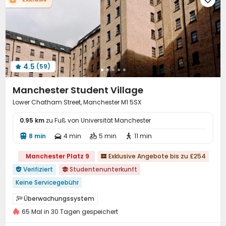
4.5
(59)

Manchester Student Village
Lower Chatham Street, Manchester M1 5SX
0.95 km
zu Fuß von Universität Manchester
8 min
4 min
5 min
11 min




Manchester Platz 9
Exklusive Angebote bis zu £254

Verifiziert
Studentenunterkunft


Keine Servicegebühr
buchungen für das 26. studienjahr geöffnet
Überwachungssystem

Zu Fuß zur Schule gehen
Fitnessstudio
65 Mal in 30 Tagen gespeichert
24-Stunden-Sicherheitsdienst

24-Stunden-Sicherheitsdienst
Elektronische Überwachung
Löschanlage

