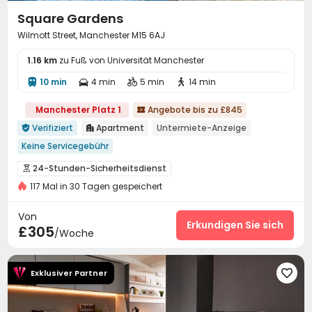
Square Gardens
Wilmott Street, Manchester M15 6AJ
1.16 km
zu Fuß von Universität Manchester
10 min
4 min
5 min
14 min




Manchester Platz 1
Angebote bis zu £845

Verifiziert
Apartment
Untermiete-Anzeige


Keine Servicegebühr
Einige Zimmertypen verfügen über eine Klimaanlage
24-Stunden-Sicherheitsdienst

Küchengeräte Bettwaren
Freunde empfehlen Cashback
117 Mal in 30 Tagen gespeichert
Überwachungssystem
Zutrittskontrollsystem


Innenraum unabhängige Wasch-Trockner
Elektronische Überwachung
Besucher-Sprachanlage


Von
Zu Fuß zur Schule gehen
近亚洲超市 Nähe Asien Supermarkt
Besuchervideosystem
Erkundigen Sie sich

£305
/Woche
24-Stunden-Rezeption
Bodenfenster
Fahrstuhl Kartenkarte für bestimmte Etagen

Löschanlage
virtueller Türsteher


Exklusiver Partner

Sicherheitsdienst
Rezeption


Paketerinnerungssystem
