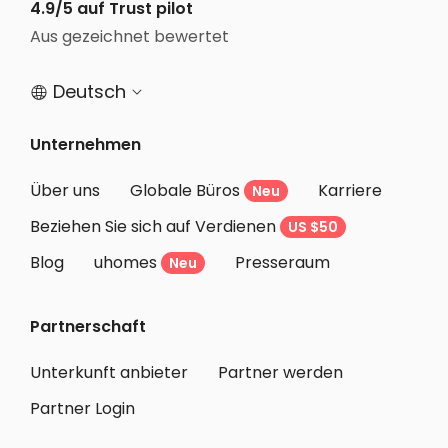
Studentenunterkunft Herl
4.9/5 auf Trust pilot
Aus gezeichnet bewertet
Studentenunterkunft Coventry
Deutsch


Unternehmen
Über uns
Globale Büros
Karriere
Neu
Beziehen Sie sich auf Verdienen
US $50
Blog
uhomes
Presseraum
Neu
Partnerschaft
Unterkunft anbieter
Partner werden
Partner Login