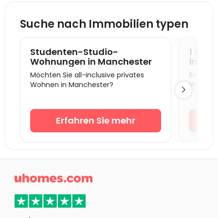
Studentenunterkunft Chester
Suche nach Immobilien typen
Studentenunterkunft Newcastle United
Studentenunterkunft Trentham
Studenten-Studio-
1 Sch
Studentenunterkunft Sheffield
Wohnungen in Manchester
in Ma
Möchten Sie all-inclusive privates
Entdecke
Studentenunterkunft Leeds
Wohnen in Manchester?
Wohnung

Studentenunterkunft Lancaster
Studentenunterkunft Derby
Erfahren Sie mehr
Studentenunterkunft York
Studentenunterkunft Nottingham
Studentenunterkunft Wolverhampton
Studentenunterkunft Loughborough

Studentenunterkunft Birmingham
Studentenunterkunft Leicester