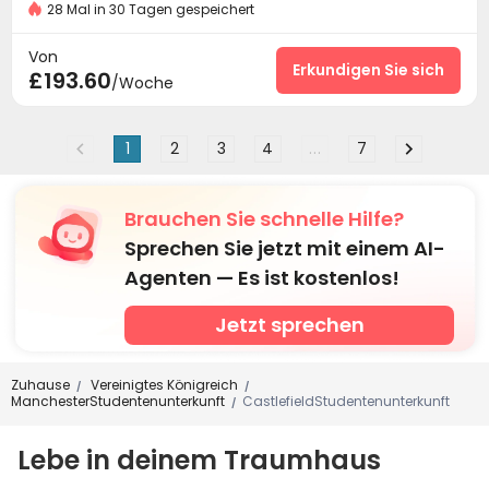
In der Nähe der Straßenbahnhaltestelle
28 Mal in 30 Tagen gespeichert
24-Stunden-Sicherheitsdienst

nahe dem Bahnhof
in der Nähe der Bushaltestelle
Zutrittskontrollsystem
Löschanlage


Von
Fitnessstudio
nahe dem Einkaufszentrum
Sicherheitsdienst
Paketannahme und -versand
Erkundigen Sie sich


£193.60
/Woche
Rezeption
Paketerinnerungssystem


Soziale Aktivitäten
Drahtloses Netzwerk


1
2
3
4
...
7
Waschraum
Aufzug
Lounge für Bewohner



Briefkasten
Abstellplatz für Fahrräder
Halle



Müllraum
Automatisierter Verkaufsautomat


Brauchen Sie schnelle Hilfe?
Selbststudienraum
Fitnessstudio
Billardtisch



Sprechen Sie jetzt mit einem AI-
der Hof

Agenten — Es ist kostenlos!
Jetzt sprechen
Zuhause
Vereinigtes Königreich
/
/
ManchesterStudentenunterkunft
CastlefieldStudentenunterkunft
/
Lebe in deinem Traumhaus