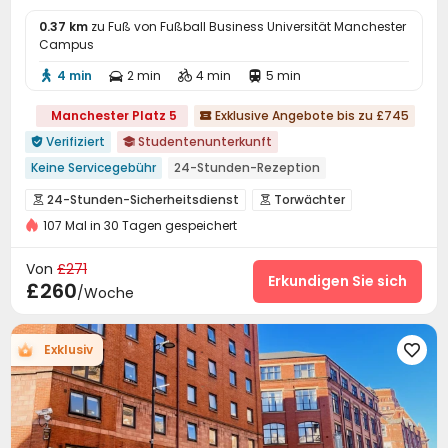
Spielezimmer
Kino
Yoga-Raum



0.37 km
Tischtennisplatte
zu Fuß von Fußball Business Universität Manchester
Billardtisch


Campus
Weinprobezimmer
der kleine Innenhof
der Hof



4 min
2 min
4 min
5 min




Terrasse
Außen-Lounge


Manchester Platz 5
Exklusive Angebote bis zu £745

Verifiziert
Studentenunterkunft


Keine Servicegebühr
24-Stunden-Rezeption
近亚洲超市 Nähe Asien Supermarkt
24-Stunden-Sicherheitsdienst
Torwächter


Schnellrestaurant in der Nähe
107 Mal in 30 Tagen gespeichert
Überwachungssystem
Zutrittskontrollsystem


in der Nähe der Bushaltestelle
Sicherheitsdienst
Löschanlage


Von
£271
Freundschaftliche kostenlose Kurzaufenthalte
Elektronische Überwachung
Besucher-Sprachanlage
Erkundigen Sie sich


£260
/Woche
Freunde empfehlen Cashback
Zu Fuß zur Schule gehen
Paketannahme und -versand
Rezeption


Uhrenblattlandschaft
Paketerinnerungssystem
Soziale Aktivitäten


Exklusiv

Schädlingsbekämpfung
Vor-Ort-Service-Team


Aufzug
Restaurant
Schließfach



Drahtloses Netzwerk
Waschraum


Lounge für Bewohner
Selbststudienraum

