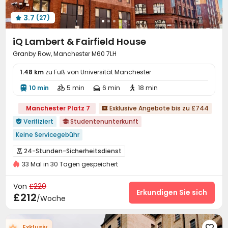
Gemeinschaftsküche
Müllraum
Halle



3.7
(27)
Paketkasten
Fitnessstudio
Spielezimmer




KTV
Kino
Tischtennisplatte
Spielezimmer




iQ Lambert & Fairfield House
Tanzraum
Yoga-Raum
Billardtisch
der Hof




Granby Row, Manchester M60 7LH
mülllagerbereich
Dachterrasse


1.48 km
zu Fuß von Universität Manchester
10 min
5 min
6 min
18 min




Manchester Platz 7
Exklusive Angebote bis zu £744

Verifiziert
Studentenunterkunft


Keine Servicegebühr
Visum nicht genehmigt, Rücktritt möglich
24-Stunden-Sicherheitsdienst

Freundschaftliche kostenlose Kurzaufenthalte
33 Mal in 30 Tagen gespeichert
Überwachungssystem
Paketannahme und -versand


nahe dem Supermarkt
Yogastudio
Freundefinderprämie
Aufzug
Drahtloses Netzwerk
Selbststudienraum



Von
£220
Paket für Wasser, Strom und Internet
Lounge für Bewohner
Spielezimmer
Bowling
Erkundigen Sie sich



£212
/Woche
24-Stunden-Sicherheitsdienst
Fitnessstudio
KTV
Billardtisch
Kino



Exklusiv
