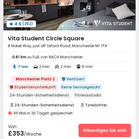
Paketannahme und -versand
Vor-Ort-Service-Team


Soziale Aktivitäten
Zimmerreinigung
Aufzug



Restaurant
Schließfach
Drahtloses Netzwerk



4.6
(252)
Waschraum
Parken am Straßenrand



Selbststudienraum
Gemeinschaftsküche
Halle



Vita Student Circle Square
Automatisierter Verkaufsautomat

8 Nobel Way, just off Oxford Road, Manchester M1 7FA
Lounge für Bewohner
Müllraum
Paketkasten



0.61 km
Indoor-Shop
zu Fuß von NACH Manchester
Briefkasten


Abstellplatz für Fahrräder
Besprechungsraum


7 min
2 min
2 min
6 min




Innenstadt
Fitnessstudio
Spielezimmer



Manchester Platz 2
Verifiziert

Yoga-Raum
Kino
Billardtisch
Couchtisch




Studentenunterkunft
Keine Servicegebühr

Teestube
Spielezimmer
der kleine Innenhof



24-Stunden-Sicherheitsdienst
Fitnessstudio
Grillbereich
Außenküche
Terrasse
der Hof




Frühstück einpacken
Paket für Wasser, Strom und Internet
24-Stunden-Sicherheitsdienst
Torwächter
Außen-Lounge



in der nähe eines chinesischen restaurants
45 Mal in 30 Tagen gespeichert
Überwachungssystem
Zutrittskontrollsystem


Trocken-Nass-Trennung
Stadtlandschaft
Elektronische Überwachung
Sicherheitsdienst


Von
近亚洲超市 Nähe Asien Supermarkt
Löschanlage
Besuchervideosystem
Erkundigen Sie sich


£353
/Woche
Paketannahme und -versand
