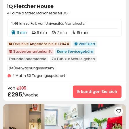
iQ Fletcher House
4 Fairfield Street, Manchester M1 3GF
1.46 km
zu Fuß von Universität Manchester
11 min
6 min
7 min
18 min




Exklusive Angebote bis zu £844
Verifiziert


Studentenunterkunft
Keine Servicegebühr

Freundefinderprämie
Zu Fuß zur Schule gehen
Innenraum unabhängige Wasch-Trockner
Überwachungssystem

Kostenloser Aufenthalt für zwei Personen
4 Mal in 30 Tagen gespeichert
24-Stunden-Sicherheitsdienst

Freundschaftliche kostenlose Kurzaufenthalte
Elektronische Überwachung
Zutrittskontrollsystem


Von
£305
nahe Chinatown
nahe dem Bahnhof
Badewanne
Aufzug
Waschraum
Drahtloses Netzwerk
Erkundigen Sie sich



£295
/Woche
Lounge für Bewohner
Selbststudienraum


Fitnessstudio
Spielezimmer
Kino
Bowling





KTV
Billardtisch

