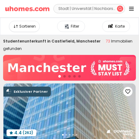


Sortieren
Filter
Karte
Studentenunterkunft in
Castlefield, Manchester
73
Immobilien
gefunden
Exklusiver Partner

4.4
(262)
