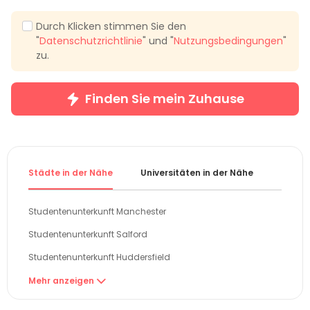
Durch Klicken stimmen Sie den
"
Datenschutzrichtlinie
" und "
Nutzungsbedingungen
"
zu.
Finden Sie mein Zuhause
Städte in der Nähe
Universitäten in der Nähe
Gebiet
Studentenunterkunft Manchester
Studentenunterkunft Salford
Studentenunterkunft Huddersfield
Studentenunterkunft Liverpool
Mehr anzeigen

Studentenunterkunft Bradford