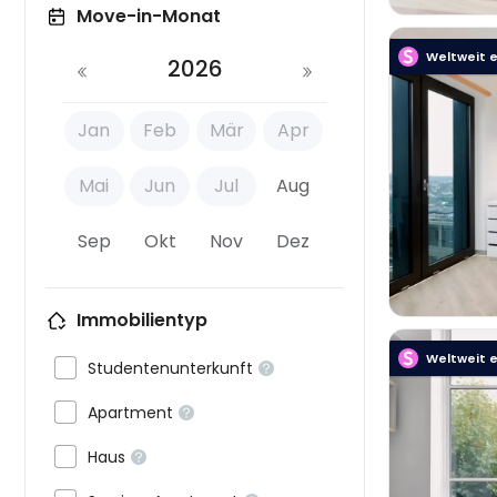
Move-in-Monat
Weltweit e
2026
Jan
Feb
Mär
Apr

Mai
Jun
Jul
Aug
Sep
Okt
Nov
Dez
Immobilientyp
Weltweit e

Studentenunterkunft


Apartment


Haus

