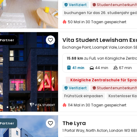
Verifiziert
Studentenunterkunf


buchungen für das 26. studienjahr ge
Freundschaftliche kostenlose Kurzauf
50 Mal in 30 Tagen gespeichert
in der nähe der chinesischen super le
nahe der U-Bahn-Station
nahe dem
Vita Student Lewisham E
 Partner

in der Nähe der Bushaltestelle
Exchange Point, Loampit Vale, London S
15.68 km
zu Fuß von Königliche Zentr
41 min
44 min
67 min




Königliche Zentralschule für Spr
Verifiziert
Studentenunterkunf


Frühstück einpacken
Kostenloser Ka
Kostenlose regelmäßige Reinigung
114 Mal in 30 Tagen gespeichert
Kostenloser Yoga-Kurs
24-Stunden
The Lyra
 Partner

1 Portal Way, North Acton, London W3 6B