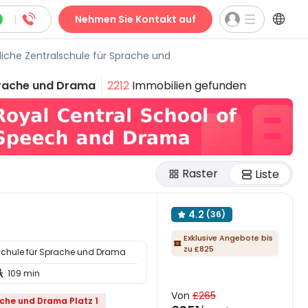



|
Nehmen Sie Kontakt auf
liche Zentralschule für Sprache und
Sprache und Drama
2212
Immobilien gefunden
Raster
Liste
4.2
(36)

Exklusive Angebote bis

zu £825
lschule für Sprache und Drama
109 min

Von
£265
ache und Drama Platz 1