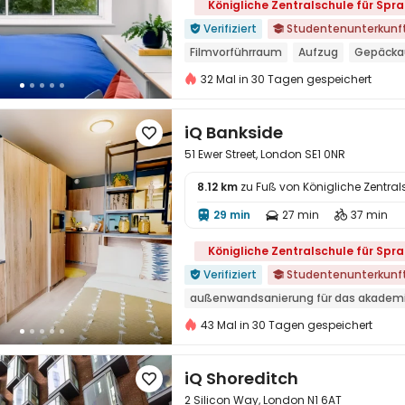
Königliche Zentralschule für Spr
Verifiziert
Studentenunterkunf


Filmvorführraum
Aufzug
Gepäcka
nahe dem Supermarkt
in der nähe 
32 Mal in 30 Tagen gespeichert
buchungen für das 26. studienjahr ge
Freundschaftliche kostenlose Kurzauf
iQ Bankside

in der nähe der chinesischen super le
51 Ewer Street, London SE1 0NR
8.12 km
zu Fuß von Königliche Zentra
29 min
27 min
37 min




Königliche Zentralschule für Spr
Verifiziert
Studentenunterkunf


außenwandsanierung für das akademi
buchungen für das 26. studienjahr ge
43 Mal in 30 Tagen gespeichert
Freundschaftliche kostenlose Kurzauf
Zu Fuß zur Schule gehen
nahe dem 
iQ Shoreditch

Kostenloser Aufenthalt für zwei Perso
2 Silicon Way, London N1 6AT