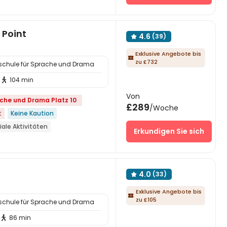
6 Jahren
24-Stunden-Rezeption
markt
Point
4.6
(39)

Exklusive Angebote bis

zu £732
lschule für Sprache und Drama
104 min

Von
ache und Drama Platz 10
£289
/Woche
t
Keine Kaution
ale Aktivitäten
Erkundigen Sie sich
 der chinesischen super league
he dem Park
rants
4.0
(33)

beln
Exklusive Angebote bis

zu £105
lschule für Sprache und Drama
86 min
