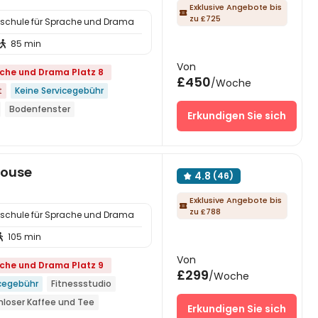
Exklusive Angebote bis

zu £725
alschule für Sprache und Drama
85 min

Von
ache und Drama Platz 8
£450
/Woche
t
Keine Servicegebühr
Bodenfenster
Erkundigen Sie sich
Raum
öffnet
enthalte
House
4.8
(46)

che
Exklusive Angebote bis

zu £788
alschule für Sprache und Drama
105 min

Von
ache und Drama Platz 9
£299
/Woche
icegebühr
Fitnessstudio
nloser Kaffee und Tee
Erkundigen Sie sich