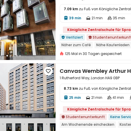
Paket für Wasser, Strom und Internet
7.09 km
zu Fuß von Königliche Zentr
39 min
21 min
35 min




Königliche Zentralschule für Spr
Verifiziert
Studentenunterkunf


Näher zum Café
Nähe Kaufenladen
nahe der U-Bahn-Station
Karaoke-
125 Mal in 30 Tagen gespeichert
buchungen für das 26. studienjahr ge
Freundschaftliche kostenlose Kurzauf
Canvas Wembley Arthur 

Nächstes Restaurant für westliche Kü
1 Rutherford Way, London HA9 0BP
8.73 km
zu Fuß von Königliche Zentr
25 min
21 min
41 min




Königliche Zentralschule für Spr
Studentenunterkunft
Keine Serv

Am Wochenende einchecken
Koste