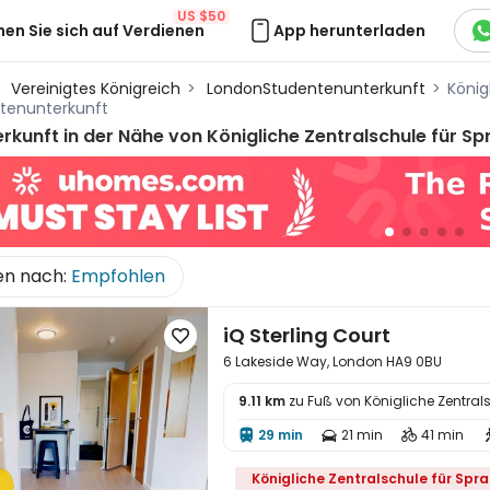
US $50
hen Sie sich auf Verdienen
App herunterladen
Vereinigtes Königreich
>
LondonStudentenunterkunft
>
König
tenunterkunft
erkunft in der Nähe von
Königliche Zentralschule für 
en nach:
Empfohlen
iQ Sterling Court

6 Lakeside Way, London HA9 0BU
9.11 km
zu Fuß von Königliche Zentra
29 min
21 min
41 min




Königliche Zentralschule für Spr