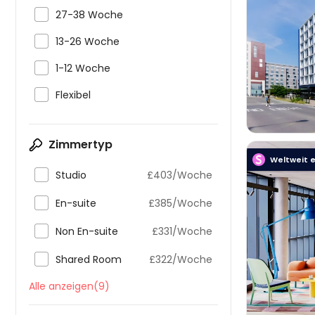

27-38 Woche

13-26 Woche


1-12 Woche

Flexibel
Zimmertyp
Weltweit e

Studio
£403/Woche

En-suite
£385/Woche

Non En-suite
£331/Woche


Shared Room
£322/Woche
Alle anzeigen(9)