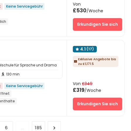
Von
t
Keine Servicegebühr
£530
/Woche
lich
Erkundigen Sie sich
enthalte
Lounge
tuchwärmer
 dem Supermarkt
4.1
(17)

Exklusive Angebote bis

zu £1,171.5
alschule für Sprache und Drama
130 min

Von
£349
t
Keine Servicegebühr
£319
/Woche
öffnet
enthalte
Erkundigen Sie sich
ague
ß zur Schule gehen
Fitnessstudio
6
...
185