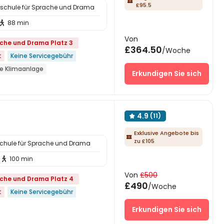

£95.5
alschule für Sprache und Drama
88 min

Von
ache und Drama Platz 3
£364.50
/Woche
t
Keine Servicegebühr
ne Klimaanlage
Erkundigen Sie sich
stro
Nahe Fitnesszentrum
ague
4.9
(11)

Exklusive Angebote bis

zu £105
schule für Sprache und Drama
100 min

Von
£500
ache und Drama Platz 4
£490
/Woche
t
Keine Servicegebühr
Erkundigen Sie sich
öffnet