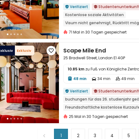
Verifiziert
Studentenunterkunf


Kostenlose soziale Aktivitäten
Visum nicht genehmigt, Rücktritt mög
Freundschaftliche kostenlose Kurzauf
71 Mal in 30 Tagen gespeichert
Filmvorführraum
Elektrischer Hand
in der Nähe der Bushaltestelle
nahe
Scape Mile End
xklusiv
Exklusiv

25 Bradwell Street, London E1 4GP
10.85 km
zu Fuß von Königliche Zentr
48 min
34 min
49 min




Verifiziert
Studentenunterkunf


buchungen für das 26. studienjahr ge
Freundschaftliche kostenlose Kurzauf
in der nähe der chinesischen super le
25 Mal in 30 Tagen gespeichert
Elektrischer Handtuchwärmer
Zu Fu
Paket für Wasser, Strom und Internet
1
2
3
4
5