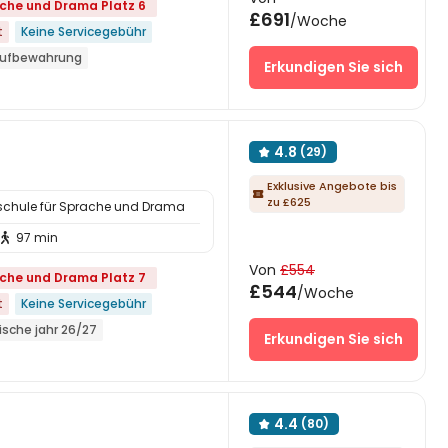
ache und Drama Platz 6
£691
/Woche
t
Keine Servicegebühr
ufbewahrung
Erkundigen Sie sich
eines chinesischen restaurants
öffnet
enthalte
4.8
(29)

ague
Exklusive Angebote bis

zu £625
lschule für Sprache und Drama
97 min

Von
£554
ache und Drama Platz 7
£544
/Woche
t
Keine Servicegebühr
sche jahr 26/27
Erkundigen Sie sich
öffnet
enthalte
Freundefinderprämie
Supermarkt
4.4
(80)

nen