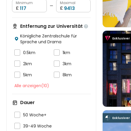
Minimum
Maximal
—
£
£
Entfernung zur Universität

Königliche Zentralschule für
Exklusiver

Sprache und Drama


0.5km
1km


2km
3km



5km
8km
Alle anzeigen(10)
Dauer

50 Woche+
Exklusiver

39-49 Woche