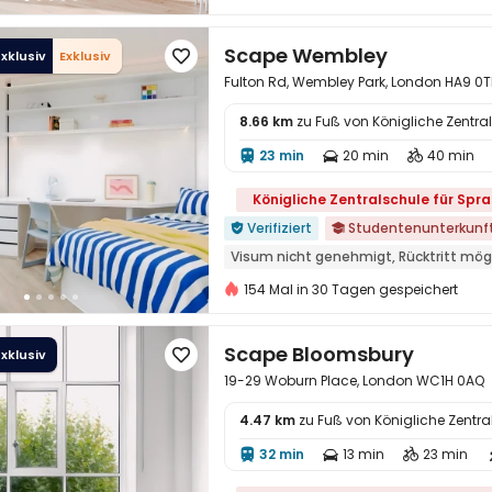
nahe dem Einkaufszentrum
Filmvor
Schnellrestaurant in der Nähe
nahe 
Scape Wembley
xklusiv
Exklusiv

Trocken-Nass-Trennung
Fulton Rd, Wembley Park, London HA9 0T
8.66 km
zu Fuß von Königliche Zentr
23 min
20 min
40 min




Königliche Zentralschule für Spr
Verifiziert
Studentenunterkunf


Visum nicht genehmigt, Rücktritt mög
Kostenlose soziale Aktivitäten
Gart
154 Mal in 30 Tagen gespeichert
Essensstraße
nahe dem Supermark
in der nähe eines chinesischen restau
Scape Bloomsbury
xklusiv

19-29 Woburn Place, London WC1H 0AQ
4.47 km
zu Fuß von Königliche Zentr
32 min
13 min
23 min



