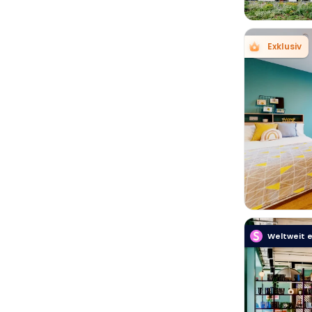
Exklusiv

Weltweit e
