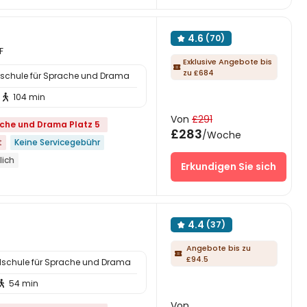
führraum
dem Supermarkt
4.6
(70)

F
Exklusive Angebote bis

zu £684
alschule für Sprache und Drama
104 min

Von
£291
ache und Drama Platz 5
£283
/Woche
t
Keine Servicegebühr
lich
Erkundigen Sie sich
en im Freien
Filmvorführraum
t
rants
Näher zum Café
4.4
(37)

Angebote bis zu

£94.5
alschule für Sprache und Drama
54 min

Von