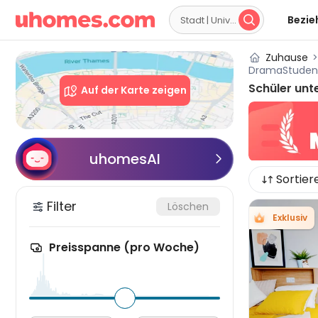

Bezie

Zuhause
>
DramaStuden
Schüler unt
Auf der Karte zeigen
uhomesAI

Sortier
Filter
Löschen
Exklusiv
Preisspanne (pro Woche)
