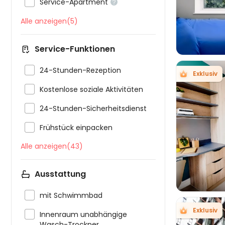

Service-Apartment

Alle anzeigen(5)
Service-Funktionen

24-Stunden-Rezeption
Exklusiv

Kostenlose soziale Aktivitäten

24-Stunden-Sicherheitsdienst

Frühstück einpacken

Alle anzeigen(43)
Ausstattung

mit Schwimmbad
Exklusiv

Innenraum unabhängige
Wasch-Trockner