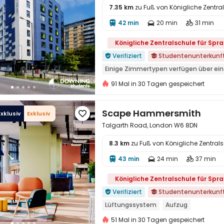
7.35 km
zu Fuß von Königliche Zentr
42 min
20 min
31 min




Königliche Zentralschule für Spr
Verifiziert
Studentenunterkunf


Einige Zimmertypen verfügen über ei
„Betreiber des Jahres“
Exotisches Bi
91 Mal in 30 Tagen gespeichert
Badewanne
Bodenfenster
in der nähe der chinesischen super le
Scape Hammersmith
xklusiv
Exklusiv

Preisgarantie für begrenzte Zeit
Talgarth Road, London W6 8DN
8.3 km
zu Fuß von Königliche Zentral
43 min
24 min
37 min




Königliche Zentralschule für Spr
Verifiziert
Studentenunterkunf


Lüftungssystem
Aufzug
buchungen für das 26. studienjahr ge
51 Mal in 30 Tagen gespeichert