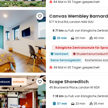
Öffnung für Vorbestellungen S1 seit 2
84 Mal in 30 Tagen gespeichert
Paket für Wasser, Strom und Internet
Nahe der K-League
nahe dem Super
Canvas Wembley Barnard 

577 N End Rd, London HA9 0UU
8.71 km
zu Fuß von Königliche Zentra
23 min
20 min
40 min




Königliche Zentralschule für Spr
Verifiziert
Studentenunterkunf


Keine Servicegebühr
Kostenlose sozi
24-Stunden-Rezeption
in der nähe
49 Mal in 30 Tagen gespeichert
Nahkampf Discount-Supermarkt
na
in der nähe eines chinesischen restau
Scape Shoreditch
xklusiv
Exklusiv

nahe dem Einkaufszentrum
mit Mö
45 Brunswick Place, London N1 6DX
7.18 km
zu Fuß von Königliche Zentra
37 min
23 min
35 min



