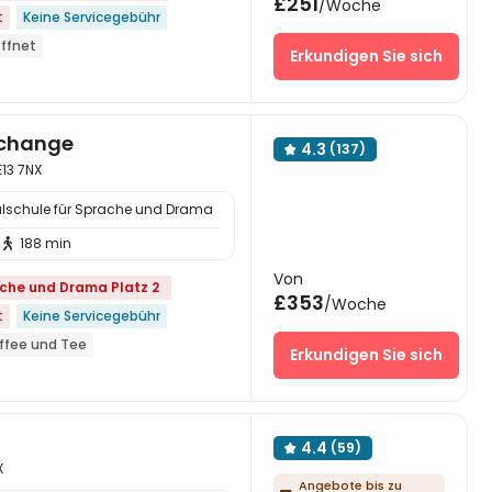
£251
/Woche
t
Keine Servicegebühr
öffnet
Erkundigen Sie sich
enthalte
Näher zum Café
ague
Freundefinderprämie
 Supermarkt
xchange
4.3
(137)

E13 7NX
alschule für Sprache und Drama
188 min

Von
ache und Drama Platz 2
£353
/Woche
t
Keine Servicegebühr
ffee und Tee
Erkundigen Sie sich
Fahrradverleih kostenlos
Tisch
-Rezeption
Aufzug
4.4
(59)

X
Angebote bis zu