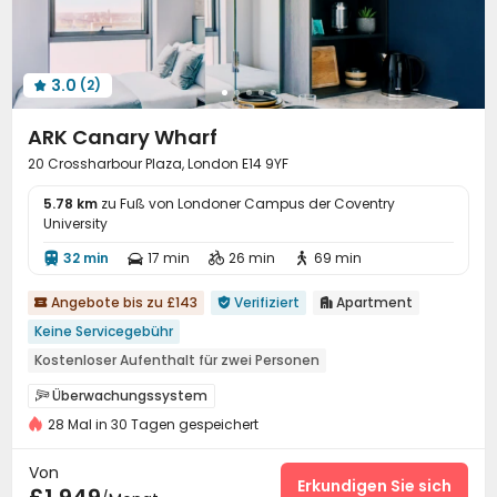
3.0
(2)

ARK Canary Wharf
20 Crossharbour Plaza, London E14 9YF
5.78 km
zu Fuß von Londoner Campus der Coventry
University
32 min
17 min
26 min
69 min




Angebote bis zu £143
Verifiziert
Apartment



Keine Servicegebühr
Kostenloser Aufenthalt für zwei Personen
Paket für Wasser, Strom und Internet
Überwachungssystem

in der nähe der chinesischen super league
28 Mal in 30 Tagen gespeichert
24-Stunden-Sicherheitsdienst
Torwächter


mit Schwimmbad
mit Möbeln
Flussblickwohnung
Fahrstuhl Kartenkarte für bestimmte Etagen

Von
Kostenlose soziale Aktivitäten
Luxus Wohnanlage
Löschanlage
Zutrittskontrollsystem
Erkundigen Sie sich

