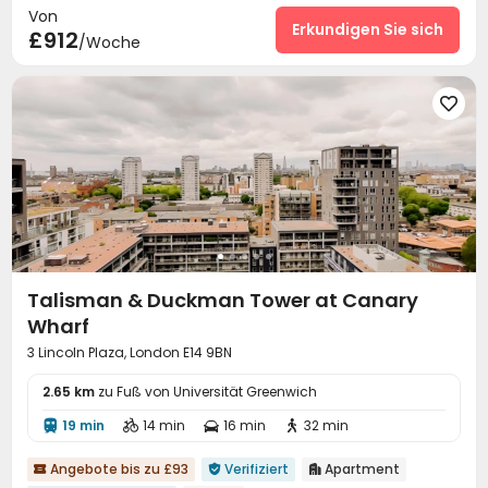
Von
Schließfach
Aufzug
Lounge für Bewohner
Erkundigen Sie sich



£912
/Woche
Bibliothek
Selbststudienraum
Fitnessstudio



Schwimmbad
Schwitzraum
Yoga-Raum




Kino
Wellnesszentrum
Terrasse



Talisman & Duckman Tower at Canary
Wharf
3 Lincoln Plaza, London E14 9BN
2.65 km
zu Fuß von Universität Greenwich
19 min
14 min
16 min
32 min




Angebote bis zu £93
Verifiziert
Apartment


