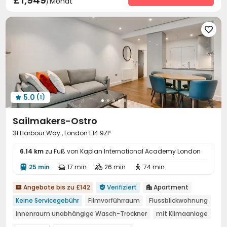
£1,949
/Monat
Paketannahme und -versand
Rezeption


Soziale Aktivitäten
Parkservice
Restaurant




Drahtloses Netzwerk
Waschraum
Halle



Selbststudienraum
Müllraum
Briefkasten



Gemeinschaftsküche
Bibliothek


Lounge für Bewohner
Fitnessstudio


Schwimmbad
Golf-Simulationsraum


5.0
(1)
Couchtisch
Spielezimmer
Schwitzraum




Billardtisch
Tischtennisplatte
Tischfußball



Sailmakers-Ostro
Kino
Gesundheitszentrum
Balkon
der Hof




31 Harbour Way , London E14 9ZP
der kleine Innenhof
Außen-Lounge


6.14 km
zu Fuß von Kaplan International Academy London
25 min
17 min
26 min
74 min




Angebote bis zu £142
Verifiziert
Apartment



Keine Servicegebühr
Filmvorführraum
Flussblickwohnung
Innenraum unabhängige Wasch-Trockner
mit Klimaanlage
Bodenfenster
haustiere erlaubt
Aufzug