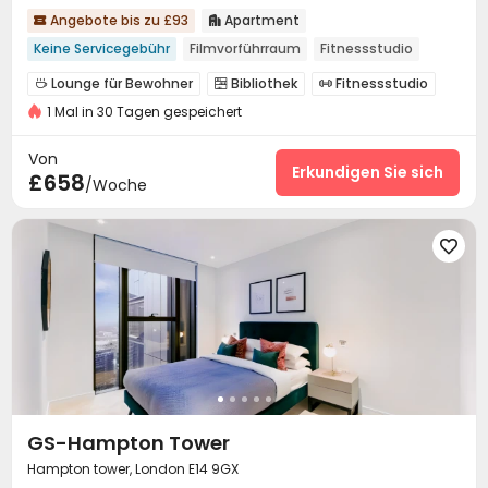
Angebote bis zu £93
Apartment


Keine Servicegebühr
Filmvorführraum
Fitnessstudio
Lounge für Bewohner
Bibliothek
Fitnessstudio



1 Mal in 30 Tagen gespeichert
Kino

Von
Erkundigen Sie sich
£658
/Woche

GS-Hampton Tower
Hampton tower, London E14 9GX