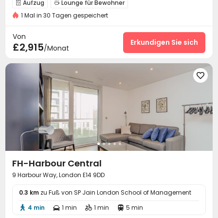
Aufzug
Lounge für Bewohner


1 Mal in 30 Tagen gespeichert
Abstellplatz für Fahrräder
Müllraum
Kino



Billardtisch
Terrasse


Von
Erkundigen Sie sich
£2,915
/Monat

FH-Harbour Central
9 Harbour Way, London E14 9DD
0.3 km
zu Fuß von SP Jain London School of Management
4 min
1 min
1 min
5 min



