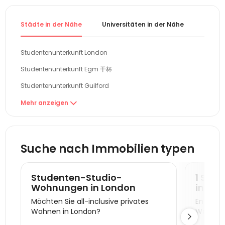
Städte in der Nähe
Universitäten in der Nähe
Gebiet
Studentenunterkunft London
Studentenunterkunft Egm 干杯
Studentenunterkunft Guilford
Studentenunterkunft Reading
Mehr anzeigen

Studentenunterkunft Brighton
Studentenunterkunft Cambridge
Suche nach Immobilien typen
Studentenunterkunft Oxford
Studentenunterkunft Colchester
Studenten-Studio-
1 Sch
Studentenunterkunft Canterbury
Wohnungen in London
in Lo
Möchten Sie all-inclusive privates
Entdecke
Studentenunterkunft Portsmouth
Wohnen in London?
Wohnung

Studentenunterkunft Southampton