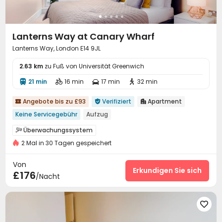
Lanterns Way at Canary Wharf
Lanterns Way, London E14 9JL
2.63 km
zu Fuß von Universität Greenwich
21 min
16 min
17 min
32 min




Angebote bis zu £93
Verifiziert
Apartment



Keine Servicegebühr
Aufzug
Überwachungssystem

2 Mal in 30 Tagen gespeichert
24-Stunden-Sicherheitsdienst
Rezeption


Aufzug
Fitnessstudio


Von
Erkundigen Sie sich
£176
/Nacht
