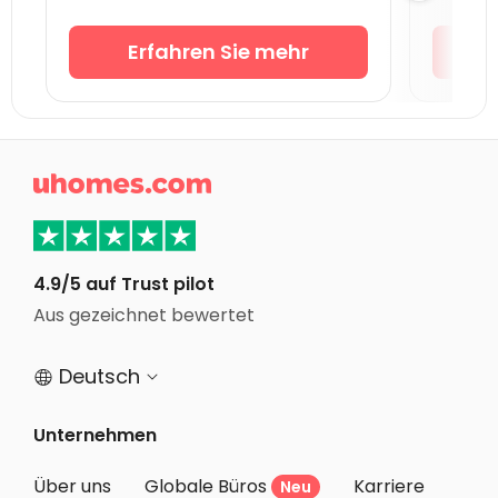
Studentenunterkunft Coventry
Erfahren Sie mehr
Studentenunterkunft Bournemouth
Studentenunterkunft Leicester
Studentenunterkunft Bass
Studentenunterkunft Loughborough

Studentenunterkunft Norwich
Studentenunterkunft Birmingham
Studentenunterkunft Bristol
4.9/5 auf Trust pilot
Aus gezeichnet bewertet
Studentenunterkunft Nottingham
Deutsch


Unternehmen
Über uns
Globale Büros
Karriere
Neu