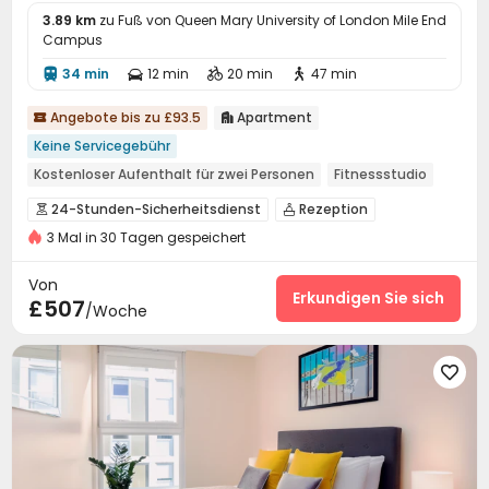
3.89 km
zu Fuß von Queen Mary University of London Mile End
Campus
34 min
12 min
20 min
47 min




Angebote bis zu £93.5
Apartment


Keine Servicegebühr
Kostenloser Aufenthalt für zwei Personen
Fitnessstudio
24-Stunden-Sicherheitsdienst
24-Stunden-Sicherheitsdienst
Rezeption


Innenraum unabhängige Wasch-Trockner
3 Mal in 30 Tagen gespeichert
Aufzug
Fitnessstudio
Schwimmbad



Balkon vorhanden
Aufzug
Warmwasserbecken
Wellnesszentrum


Von
Schwitzraum
Dachterrasse
Erkundigen Sie sich


£507
/Woche
