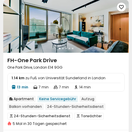
Abstellplatz für Fahrräder
Fitnessstudio



Warmwasserbecken
Schwimmbad


Wellnesszentrum
Schwitzraum
KTV



Yoga-Raum
Kino
Clubhaus
Dachterrasse




Grillbereich
Terrasse


FH-One Park Drive
One Park Drive, London E14 9GG
1.14 km
zu Fuß von Universität Sunderland in London
13 min
7 min
7 min
14 min




Apartment
Keine Servicegebühr
Aufzug

Balkon vorhanden
24-Stunden-Sicherheitsdienst
24-Stunden-Sicherheitsdienst
Torwächter


5 Mal in 30 Tagen gespeichert
Überwachungssystem
Rezeption


Paketannahme und -versand
Parkhaus

