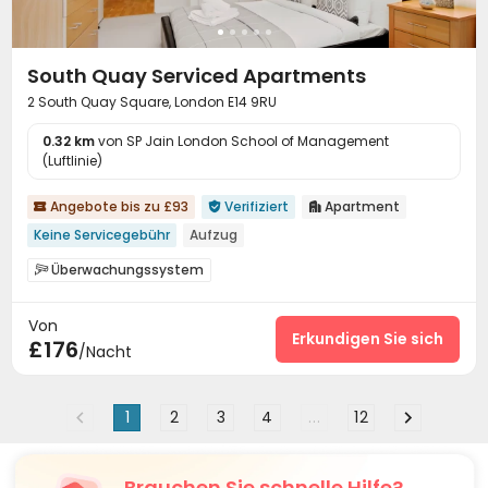
South Quay Serviced Apartments
2 South Quay Square, London E14 9RU
0.32 km
von SP Jain London School of Management
(Luftlinie)
Angebote bis zu £93
Verifiziert
Apartment



Keine Servicegebühr
Aufzug
Überwachungssystem

24-Stunden-Sicherheitsdienst
Rezeption


Von
Aufzug

Erkundigen Sie sich
£176
/Nacht
1
2
3
4
...
12
Brauchen Sie schnelle Hilfe?