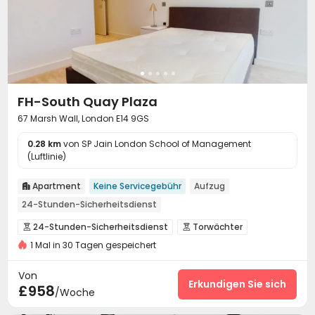
FH-South Quay Plaza
67 Marsh Wall, London E14 9GS
0.28 km
von SP Jain London School of Management
(Luftlinie)
Apartment
Keine Servicegebühr
Aufzug

24-Stunden-Sicherheitsdienst
24-Stunden-Sicherheitsdienst
Torwächter


1 Mal in 30 Tagen gespeichert
Rezeption
Paketannahme und -versand


Parkhaus
Aufzug
Innenstadt



Von
Besprechungsraum
Selbststudienraum
Erkundigen Sie sich


£958
/Woche
Gemeinschaftsküche
Paketkasten

