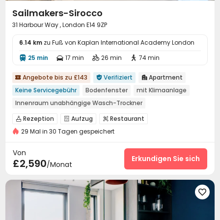
Sailmakers-Sirocco
31 Harbour Way , London E14 9ZP
6.14 km
zu Fuß von Kaplan International Academy London
25 min
17 min
26 min
74 min




Angebote bis zu £143
Verifiziert
Apartment



Keine Servicegebühr
Bodenfenster
mit Klimaanlage
Innenraum unabhängige Wasch-Trockner
Flussblickwohnung
haustiere erlaubt
Fitnessstudio
Rezeption
Aufzug
Restaurant



Aufzug
29 Mal in 30 Tagen gespeichert
Gemeinschaftsküche
Fitnessstudio


Yoga-Raum
Billardtisch
Dachterrasse



Von
Erkundigen Sie sich
£2,590
/Monat
