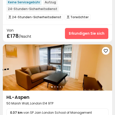
Keine Servicegebühr
Aufzug
24-Stunden-Sicherheitsdienst
24-Stunden-Sicherheitsdienst
Torwächter


Rezeption
Zimmerreinigung
Flughafen Transfer



Von
Parkhaus
Aufzug
Drahtloses Netzwerk



Erkundigen Sie sich
£178
/Nacht
Restaurant
Waschraum
Lounge für Bewohner



Bibliothek
Besprechungsraum


Selbststudienraum
Gemeinschaftsküche



Fitnessstudio
Schwimmbad
Schwitzraum



Yoga-Raum
Kino
Wellnesszentrum



Terrasse

HL-Aspen
50 Marsh Wall, London E14 9TP
0.37 km
von SP Jain London School of Management