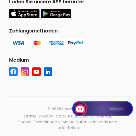
Laden Sie unsere APP herunter
Zahlungsmethoden
Medium
©
2026 uhomes.com
Terms
·
Privacy
·
Cookies
·
Info Docs
·
Sitemap
Cookie-Einstellungen
·
Meine Daten nicht verkaufen
oder teilen