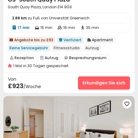
South Quay Plaza, London E14 9GX
2.88 km
zu Fuß von Universität Greenwich
17 min
15 min
16 min
35 min




Angebote bis zu £93
Verifiziert
Apartment



Keine Servicegebühr
Fitnessstudio
Aufzug
Rezeption
Aufzug
Besprechungsraum



1 Mal in 30 Tagen gespeichert
Halle
Fitnessstudio
Schwimmbad



Wellnesszentrum
Schwitzraum
Kino



Von
der Hof
Terrasse
Erkundigen Sie sich


£923
/Woche
