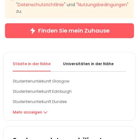
"
Datenschutzrichtlinie
" und "
Nutzungsbedingungen
"
zu.
Finden Sie mein Zuhause
Städte in der Nähe
Universitäten in der Nähe
Gebiet
Studentenunterkunft Glasgow
Studentenunterkunft Edinburgh
Studentenunterkunft Dundee
Studentenunterkunft Belfast
Mehr anzeigen

Studentenunterkunft Newcastle
Studentenunterkunft Aberdeen