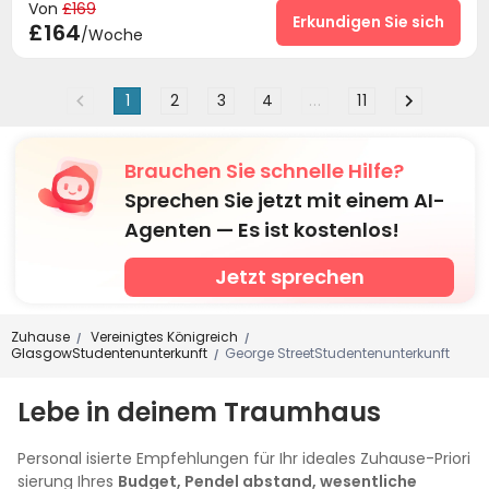
Von
£169
Bibliothek
Lounge für Bewohner
Erkundigen Sie sich


£164
/Woche
Selbststudienraum
Abstellplatz für Fahrräder


Fitnessstudio
Spielezimmer
Kino
der Hof




1
2
3
4
...
11
Brauchen Sie schnelle Hilfe?
Sprechen Sie jetzt mit einem AI-
Agenten — Es ist kostenlos!
Jetzt sprechen
Zuhause
Vereinigtes Königreich
/
/
GlasgowStudentenunterkunft
George StreetStudentenunterkunft
/
Lebe in deinem Traumhaus
Personal isierte Empfehlungen für Ihr ideales Zuhause-Priori
sierung Ihres
Budget, Pendel abstand, wesentliche