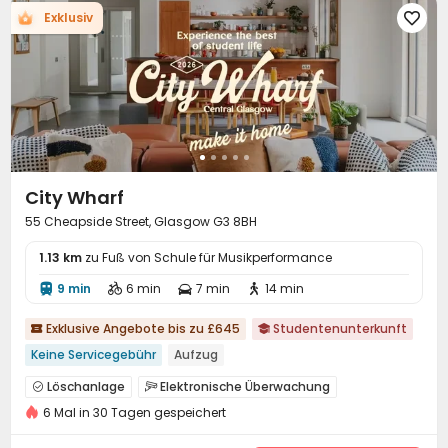
Exklusiv

Automatisierter Verkaufsautomat

Selbststudienraum
Lounge für Bewohner


Tischtennisplatte

City Wharf
55 Cheapside Street, Glasgow G3 8BH
1.13 km
zu Fuß von Schule für Musikperformance
9 min
6 min
7 min
14 min




Exklusive Angebote bis zu £645
Studentenunterkunft


Keine Servicegebühr
Aufzug
Löschanlage
Elektronische Überwachung


6 Mal in 30 Tagen gespeichert
Zutrittskontrollsystem
Rezeption
Waschraum



Drahtloses Netzwerk
Restaurant
Aufzug


