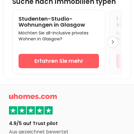
Suche nach Immobilien typen
Studentenunterkunft Durham (Grafschaft)
Studentenunterkunft Sunderland
Studenten-Studio-
1 Sch
Studentenunterkunft Lancaster
Wohnungen in Glasgow
in Gl
Möchten Sie all-inclusive privates
Entdecke
Studentenunterkunft Middlesbrough
Wohnen in Glasgow?
Wohnung

Studentenunterkunft Bradford
Studentenunterkunft Liverpool
Erfahren Sie mehr
Studentenunterkunft Leeds
Studentenunterkunft Manchester
Studentenunterkunft Salford
Studentenunterkunft Huddersfield

Studentenunterkunft York
Studentenunterkunft Chester
Studentenunterkunft Sheffield
4.9/5 auf Trust pilot
Aus gezeichnet bewertet
Studentenunterkunft Newcastle United