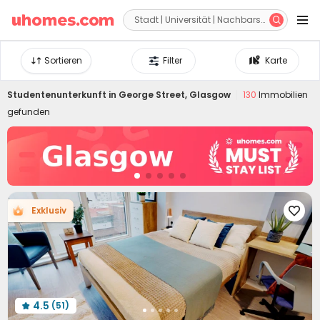


Sortieren
Filter
Karte
Studentenunterkunft in
George Street, Glasgow
130
Immobilien
gefunden
Exklusiv

4.5
(51)
