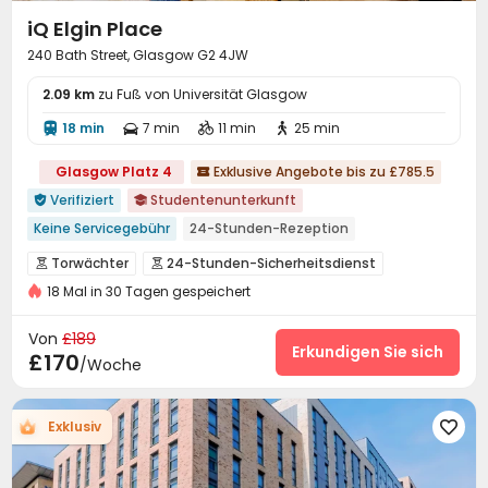
iQ Elgin Place
240 Bath Street, Glasgow G2 4JW
2.09 km
zu Fuß von Universität Glasgow
18 min
7 min
11 min
25 min




Glasgow Platz 4
Exklusive Angebote bis zu £785.5

Verifiziert
Studentenunterkunft


Keine Servicegebühr
24-Stunden-Rezeption
in der nähe eines chinesischen restaurants
Torwächter
24-Stunden-Sicherheitsdienst


in der Nähe der Bushaltestelle
18 Mal in 30 Tagen gespeichert
Überwachungssystem
Löschanlage


Freunde empfehlen Cashback
Zu Fuß zur Schule gehen
Zutrittskontrollsystem
Elektronische Überwachung


Von
£189
Kostenlose Obstdesserts
Filmvorführraum
Sicherheitsdienst
Besucher-Sprachanlage
Erkundigen Sie sich


£170
/Woche
Am Wochenende einchecken
Rezeption
Soziale Aktivitäten
Aufzug



Waschraum
Schließfach
Drahtloses Netzwerk



Exklusiv

Halle
Lounge für Bewohner
Müllraum



Selbststudienraum
Gemeinschaftsküche

