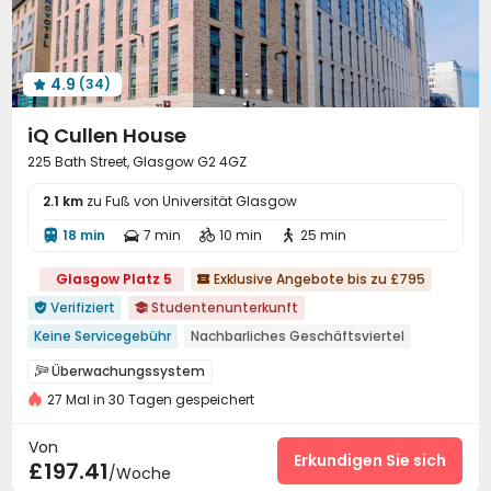
Automatisierter Verkaufsautomat

Abstellplatz für Fahrräder
Briefkasten


Fitnessstudio
Kino
Billardtisch



4.9
(34)
Instrumentenraum
Öffentliches Klavier



Malerzimmer
Spielezimmer
Außen-Lounge



iQ Cullen House
225 Bath Street, Glasgow G2 4GZ
2.1 km
zu Fuß von Universität Glasgow
18 min
7 min
10 min
25 min




Glasgow Platz 5
Exklusive Angebote bis zu £795

Verifiziert
Studentenunterkunft


Keine Servicegebühr
Nachbarliches Geschäftsviertel
Essensstraße
近亚洲超市 Nähe Asien Supermarkt
Überwachungssystem

Alles-in-einem intelligente Bewohner-App
27 Mal in 30 Tagen gespeichert
24-Stunden-Sicherheitsdienst

24-Stunden-Rezeption
mit Möbeln
nahe dem Bahnhof
Elektronische Überwachung
Sicherheitsdienst


Von
Kostenlose Obstdesserts
Löschanlage
Zutrittskontrollsystem
Erkundigen Sie sich


£197.41
/Woche
Paketerinnerungssystem
Rezeption

