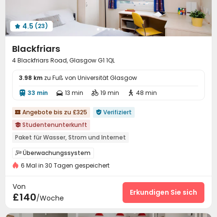
4.5
(23)

Blackfriars
4 Blackfriars Road, Glasgow G1 1QL
3.98 km
zu Fuß von Universität Glasgow
33 min
13 min
19 min
48 min




Angebote bis zu £325
Verifiziert


Studentenunterkunft

Paket für Wasser, Strom und Internet
24-Stunden-Sicherheitsdienst
Zu Fuß zur Schule gehen
Überwachungssystem

in der Nähe der Bushaltestelle
nahe dem Supermarkt
6 Mal in 30 Tagen gespeichert
24-Stunden-Sicherheitsdienst
Löschanlage


Aufzug
Zutrittskontrollsystem
Rezeption


Von
Paketannahme und -versand
Vor-Ort-Service-Team
Erkundigen Sie sich


£140
/Woche
Aufzug
Drahtloses Netzwerk
Waschraum



Müllraum
Halle
Abstellplatz für Fahrräder


