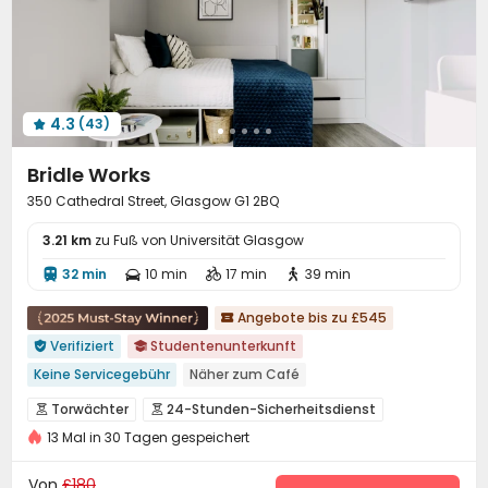
Abstellplatz für Fahrräder

Automatisierter Verkaufsautomat

Lounge für Bewohner
Gemeinschaftsküche


Bibliothek
Fitnessstudio
Kino
KTV




4.3
(43)
Gesundheitszentrum
Couchtisch



Tischtennisplatte
Schwitzraum
Spielezimmer



Bridle Works
Instrumentenraum
der Hof
Dachterrasse



350 Cathedral Street, Glasgow G1 2BQ
mülllagerbereich

3.21 km
zu Fuß von Universität Glasgow
32 min
10 min
17 min
39 min




Angebote bis zu £545

Verifiziert
Studentenunterkunft


Keine Servicegebühr
Näher zum Café
in der nähe eines chinesischen restaurants
Torwächter
24-Stunden-Sicherheitsdienst


in der nähe der chinesischen super league
13 Mal in 30 Tagen gespeichert
Überwachungssystem
Löschanlage


nahe der U-Bahn-Station
Zu Fuß zur Schule gehen
Zutrittskontrollsystem
Sicherheitsdienst


Von
£180
in der Nähe der Bushaltestelle