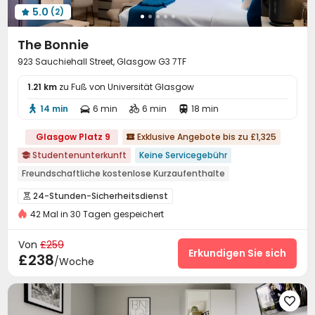
5.0
(2)

The Bonnie
923 Sauchiehall Street, Glasgow G3 7TF
1.21 km
zu Fuß von Universität Glasgow
14 min
6 min
6 min
18 min




Glasgow Platz 9
Exklusive Angebote bis zu £1,325

Studentenunterkunft
Keine Servicegebühr

Freundschaftliche kostenlose Kurzaufenthalte
Kostenlose soziale Aktivitäten
Aufzug
24-Stunden-Sicherheitsdienst

24-Stunden-Sicherheitsdienst
Sauna
42 Mal in 30 Tagen gespeichert
Überwachungssystem
Löschanlage


Elektronische Überwachung
Zutrittskontrollsystem


Von
£259
Rezeption
Vor-Ort-Service-Team
Restaurant
Erkundigen Sie sich



£238
/Woche
Aufzug
Waschraum
Drahtloses Netzwerk



Briefkasten
Besprechungsraum
Müllraum




Selbststudienraum
Halle

