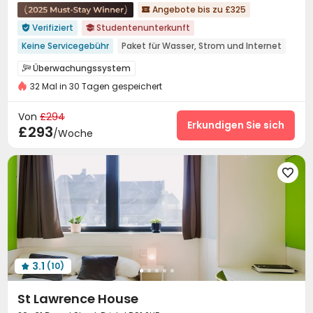
Angebote bis zu £325

Verifiziert
Studentenunterkunft


Keine Servicegebühr
Paket für Wasser, Strom und Internet
Zu Fuß zur Schule gehen
nahe dem Bahnhof
Überwachungssystem

Stadtlandschaft
nahe dem Park
32 Mal in 30 Tagen gespeichert
24-Stunden-Sicherheitsdienst
Löschanlage


nahe dem Einkaufszentrum
mit Möbeln
Zutrittskontrollsystem
Sicherheitsdienst


Von
£294
Trocken-Nass-Trennung
Rezeption
Soziale Aktivitäten
Erkundigen Sie sich


£293
/Woche
Vor-Ort-Service-Team
Waschraum


Drahtloses Netzwerk
Aufzug
Selbststudienraum




Lounge für Bewohner
Halle


Abstellplatz für Fahrräder
Gemeinschaftsküche


Fitnessstudio
Yoga-Raum
Spielezimmer



Kino
der Hof


3.1
(10)

St Lawrence House