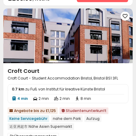
Aufzug
Waschraum
Halle
Müllraum



Lounge für Bewohner
Abstellplatz für Fahrräder



Briefkasten
Automatisierter Verkaufsautomat


Selbststudienraum
Fitnessstudio
Kino



Spielezimmer
Billardtisch
der Hof



der kleine Innenhof

Croft Court
Croft Court - Student Accommodation Bristol, Bristol BS1 3FL
0.7 km
zu Fuß von Institut für kreative Künste Bristol
4 min
2 min
2 min
8 min




Angebote bis zu £1,125
Studentenunterkunft


Keine Servicegebühr
nahe dem Park
Aufzug
近亚洲超市 Nähe Asien Supermarkt
Tägliche Reinigung des Waschraums