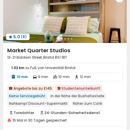
5.0
(8)

Market Quarter Studios
13-21 Baldwin Street, Bristol BS1 1BT
1.02 km
zu Fuß von Universität Bristol
10 min
9 min
10 min
12 min




Angebote bis zu £145
Studentenunterkunft


Keine Servicegebühr
in der Nähe der Bushaltestelle
Nahkampf Discount-Supermarkt
Näher zum Café
24-Stunden-Sicherheitsdienst
Zu Fuß zur Schule gehen
Torwächter
24-Stunden-Sicherheitsdienst


Stadtlandschaft
nahe dem Supermarkt
Aufzug
15 Mal in 30 Tagen gespeichert
Überwachungssystem
Zutrittskontrollsystem


Elektronische Überwachung
Rezeption

