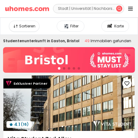


Sortieren
Filter
Karte
Studentenunterkunft in
Easton, Bristol
49
Immobilien gefunden
Exklusiver Partner

4.1
(16)
