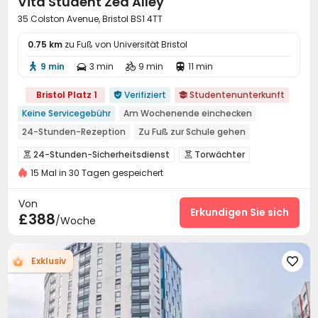
Vita Student Zed Alley
35 Colston Avenue, Bristol BS1 4TT
0.75 km
zu Fuß von Universität Bristol
9 min
3 min
9 min
11 min




Bristol Platz 1
Verifiziert
Studentenunterkunft


Keine Servicegebühr
Am Wochenende einchecken
24-Stunden-Rezeption
Zu Fuß zur Schule gehen
Frühstück einpacken
Kostenlose regelmäßige Reinigung
24-Stunden-Sicherheitsdienst
Torwächter


Kostenloser Kaffee und Tee
Kostenlose soziale Aktivitäten
15 Mal in 30 Tagen gespeichert
Überwachungssystem
Elektronische Überwachung


Näher zum Café
Löschanlage
Sicherheitsdienst


Von
Zutrittskontrollsystem
Paketannahme und -versand
Erkundigen Sie sich


£388
/Woche
Paketerinnerungssystem
Rezeption


Soziale Aktivitäten
Zimmerreinigung


Exklusiv

Fahrradverleih kostenlos
Restaurant


Drahtloses Netzwerk
Waschraum
Schließfach



Aufzug
Gemeinschaftsküche
Halle


