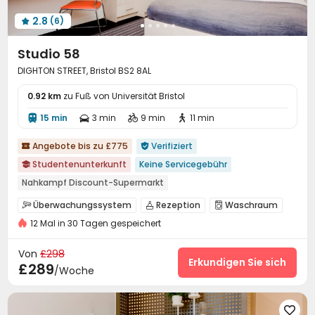
Selbststudienraum
Briefkasten
Fitnessstudio



2.8
(6)
Spielezimmer
Billardtisch
Kino




der kleine Innenhof
der Hof


Studio 58
DIGHTON STREET, Bristol BS2 8AL
0.92 km
zu Fuß von Universität Bristol
15 min
3 min
9 min
11 min




Angebote bis zu £775
Verifiziert


Studentenunterkunft
Keine Servicegebühr

Nahkampf Discount-Supermarkt
Paket für Wasser, Strom und Internet
Überwachungssystem
Rezeption
Waschraum



12 Mal in 30 Tagen gespeichert
Drahtloses Netzwerk
Selbststudienraum


Lounge für Bewohner
Abstellplatz für Fahrräder


Von
£298
Billardtisch
Tischfußball
der Hof
Erkundigen Sie sich



£289
/Woche
