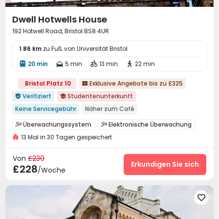
Dwell Hotwells House
192 Hotwell Road, Bristol BS8 4UR
1.86 km
zu Fuß von Universität Bristol
20 min
5 min
13 min
22 min




Bristol Platz 10
Exklusive Angebote bis zu £325

Verifiziert
Studentenunterkunft


Keine Servicegebühr
Näher zum Café
In der Nähe der Straßenbahnhaltestelle
Überwachungssystem
Elektronische Überwachung


Paket für Wasser, Strom und Internet
13 Mal in 30 Tagen gespeichert
Zutrittskontrollsystem
Sicherheitsdienst


Zu Fuß zur Schule gehen
nahe dem Supermarkt
Löschanlage
Rezeption


Von
£230
in der Nähe der Bushaltestelle
Fitnessstudio
Paketerinnerungssystem
Schädlingsbekämpfung
Erkundigen Sie sich


£228
/Woche
Zimmerreinigung
Vor-Ort-Service-Team


Soziale Aktivitäten
Parkhaus



Drahtloses Netzwerk
Waschraum


Lounge für Bewohner
Briefkasten
Halle


