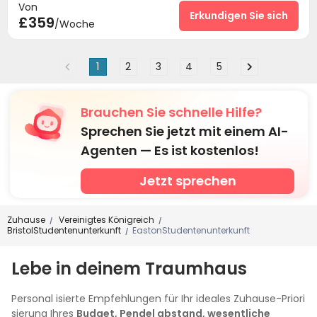
Von
Waschraum
Drahtloses Netzwerk
Aufzug
Erkundigen Sie sich



£359
/Woche
Briefkasten
Abstellplatz für Fahrräder


Gemeinschaftsküche
Selbststudienraum


1
2
3
4
5
Lounge für Bewohner
Innenstadt
Fitnessstudio



der Hof

Brauchen Sie schnelle Hilfe?
Sprechen Sie jetzt mit einem AI-
Agenten — Es ist kostenlos!
Jetzt sprechen
Zuhause
Vereinigtes Königreich
/
/
BristolStudentenunterkunft
EastonStudentenunterkunft
/
Lebe in deinem Traumhaus
Personal isierte Empfehlungen für Ihr ideales Zuhause-Priori
sierung Ihres
Budget, Pendel abstand, wesentliche