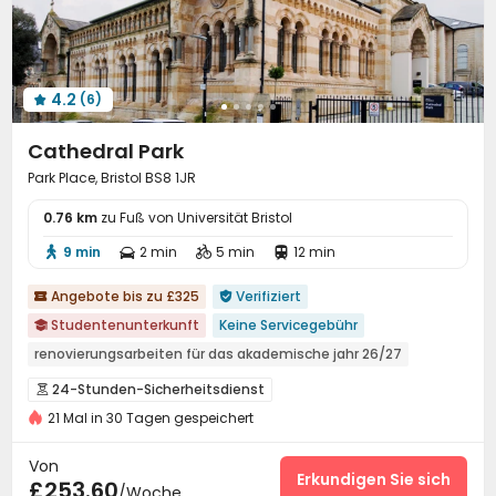
Abstellplatz für Fahrräder
Selbststudienraum


Fitnessstudio
Billardtisch
Spielezimmer



4.2
(6)

Cathedral Park
Park Place, Bristol BS8 1JR
0.76 km
zu Fuß von Universität Bristol
9 min
2 min
5 min
12 min




Angebote bis zu £325
Verifiziert


Studentenunterkunft
Keine Servicegebühr

renovierungsarbeiten für das akademische jahr 26/27
Preisgarantie für begrenzte Zeit
24-Stunden-Sicherheitsdienst

Nahkampf Discount-Supermarkt
21 Mal in 30 Tagen gespeichert
Überwachungssystem
Zutrittskontrollsystem


Paket für Wasser, Strom und Internet
Löschanlage
Elektronische Überwachung


Von
Zu Fuß zur Schule gehen
Stadtlandschaft
Fitnessstudio
Rezeption
Drahtloses Netzwerk
Aufzug
Erkundigen Sie sich



£253.60
/Woche