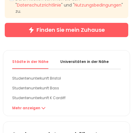
"
Datenschutzrichtlinie
" und "
Nutzungsbedingungen
"
zu.
Finden Sie mein Zuhause
Städte in der Nähe
Universitäten in der Nähe
Gebiet
Studentenunterkunft Bristol
Studentenunterkunft Bass
Studentenunterkunft K Cardiff
Studentenunterkunft Bournemouth
Mehr anzeigen

Studentenunterkunft Swansea
Studentenunterkunft Oxford