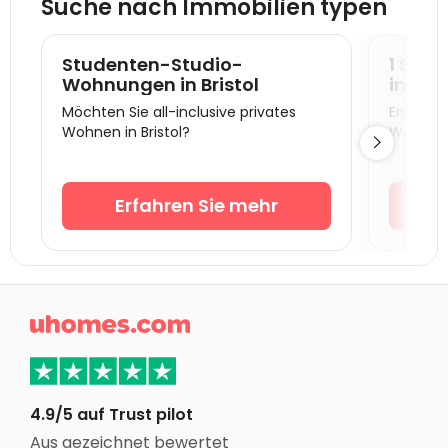
Suche nach Immobilien typen
Studentenunterkunft Southampton
Studentenunterkunft Exeter
Studenten-Studio-
1 Sch
Studentenunterkunft Reading
Wohnungen in Bristol
in Bris
Möchten Sie all-inclusive privates
Entdecke
Studentenunterkunft Birmingham
Wohnen in Bristol?
Wohnunge

Studentenunterkunft Portsmouth
Studentenunterkunft Coventry
Erfahren Sie mehr
Studentenunterkunft Wolverhampton
Studentenunterkunft Egm 干杯
Studentenunterkunft Guilford
Studentenunterkunft Plymouth

Studentenunterkunft Leicester
Studentenunterkunft London
Studentenunterkunft Trentham
4.9/5 auf Trust pilot
Aus gezeichnet bewertet
Studentenunterkunft Newcastle United