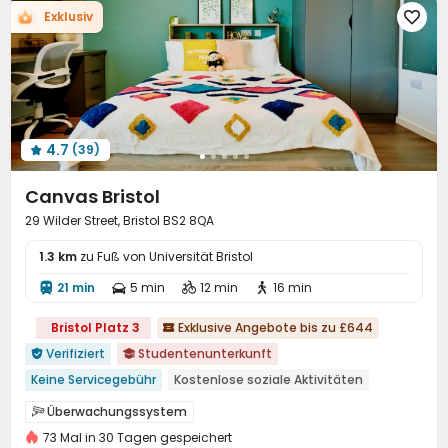
Exklusiv

Soziale Aktivitäten
Restaurant
Waschraum



Drahtloses Netzwerk
Aufzug
Halle



Gemeinschaftsküche
Abstellplatz für Fahrräder


Briefkasten
Müllraum
Selbststudienraum



Automatisierter Verkaufsautomat

4.7
(39)
Lounge für Bewohner
Fitnessstudio



Spielezimmer
KTV
Tischtennisplatte



Canvas Bristol
Instrumentenraum
Billardtisch
Kino



29 Wilder Street, Bristol BS2 8QA
mülllagerbereich

1.3 km
zu Fuß von Universität Bristol
21 min
5 min
12 min
16 min




Bristol Platz 3
Exklusive Angebote bis zu £644

Verifiziert
Studentenunterkunft


Keine Servicegebühr
Kostenlose soziale Aktivitäten
Schnellrestaurant in der Nähe
nahe dem Einkaufszentrum
Überwachungssystem

nahe dem Supermarkt
73 Mal in 30 Tagen gespeichert
24-Stunden-Sicherheitsdienst
