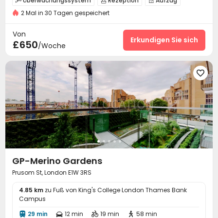
Überwachungssystem
Rezeption
Aufzug



2 Mal in 30 Tagen gespeichert
Halle
Fitnessstudio


Von
Erkundigen Sie sich
£650
/Woche

GP-Merino Gardens
Prusom St, London E1W 3RS
4.85 km
zu Fuß von King's College London Thames Bank
Campus
29 min
12 min
19 min
58 min



