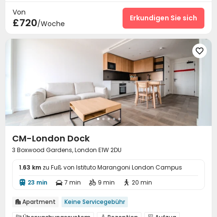
Von
Fitnessstudio
Kino


Erkundigen Sie sich
£720
/Woche

CM-London Dock
3 Boxwood Gardens, London E1W 2DU
1.63 km
zu Fuß von Istituto Marangoni London Campus
23 min
7 min
9 min
20 min




Apartment
Keine Servicegebühr
