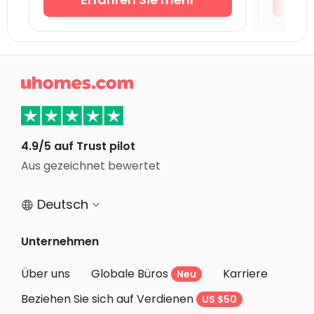
Studentenunterkunft Bournemouth
Studentenunterkunft Leicester
Studentenunterkunft Bass
Studentenunterkunft Loughborough

Studentenunterkunft Norwich
Studentenunterkunft Birmingham
Studentenunterkunft Bristol
4.9/5 auf Trust pilot
Aus gezeichnet bewertet
Studentenunterkunft Nottingham
Deutsch


Unternehmen
Über uns
Globale Büros
Karriere
Neu
Beziehen Sie sich auf Verdienen
US $50