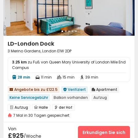
Briefkasten
Müllraum
Selbststudienraum



Abstellplatz für Fahrräder
Halle
Billardtisch



der Hof
Dachterrasse
Terrasse



LD-London Dock
3 Merino Gardens, London E1W 2DP
3.25 km
zu Fuß von Queen Mary University of London Mile End
Campus
28 min
11 min
15 min
39 min




Angebote bis zu £122.5
Verifiziert
Apartment



Keine Servicegebühr
Balkon vorhanden
Aufzug
Aufzug
Halle
der Hof



7 Mal in 30 Tagen gespeichert
Von
Erkundigen Sie sich
£925
/Woche