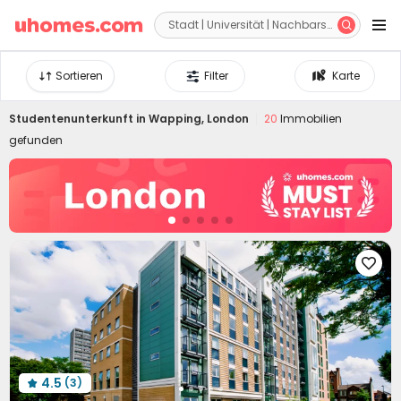


Sortieren
Filter
Karte
Studentenunterkunft in
Wapping, London
20
Immobilien
gefunden

4.5
(3)
