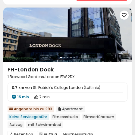

FH-London Dock
1 Boxwood Gardens, London E1W 2DX
0.7 km
von St. Patrick's College London (Luftlinie)
15 min
7 min


Angebote bis zu £93
Apartment


Keine Servicegebühr
Fitnessstudio
Filmvorführraum
Aufzug
mit Schwimmbad
Rezeption
Aufzug
Fitnessstudio


