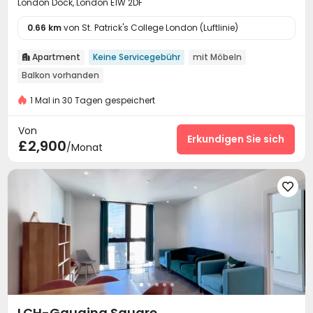
London Dock, London E1W 2DF
0.66 km
von St. Patrick's College London (Luftlinie)
Apartment
Keine Servicegebühr
mit Möbeln

Balkon vorhanden
1 Mal in 30 Tagen gespeichert
Von
Erkundigen Sie sich
£2,900
/Monat

LCH-Gauging Square