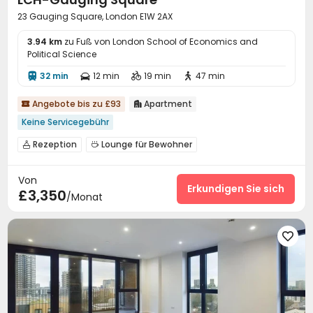
23 Gauging Square, London E1W 2AX
3.94 km
zu Fuß von London School of Economics and
Political Science
32 min
12 min
19 min
47 min




Angebote bis zu £93
Apartment


Keine Servicegebühr
Rezeption
Lounge für Bewohner


Von
Erkundigen Sie sich
£3,350
/Monat
