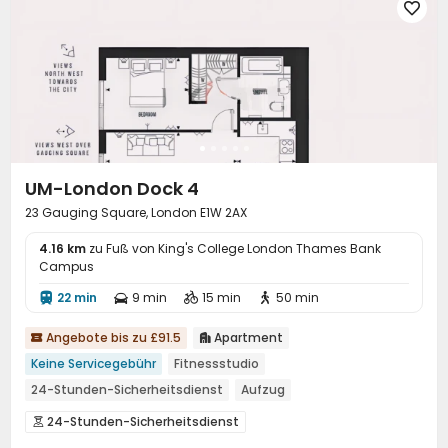

UM-London Dock 4
23 Gauging Square, London E1W 2AX
4.16 km
zu Fuß von King's College London Thames Bank
Campus
22 min
9 min
15 min
50 min




Angebote bis zu £91.5
Apartment


Keine Servicegebühr
Fitnessstudio
24-Stunden-Sicherheitsdienst
Aufzug
24-Stunden-Sicherheitsdienst

Zutrittskontrollsystem
Rezeption
Aufzug


