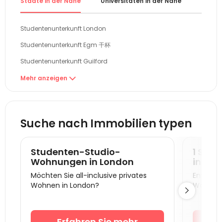
Städte in der Nähe
Universitäten in der Nähe
Gebiet
Studentenunterkunft London
Studentenunterkunft Egm 干杯
Studentenunterkunft Guilford
Studentenunterkunft Reading
Mehr anzeigen

Studentenunterkunft Brighton
Studentenunterkunft Cambridge
Suche nach Immobilien typen
Studentenunterkunft Oxford
Studentenunterkunft Colchester
Studenten-Studio-
1 Sch
Studentenunterkunft Canterbury
Wohnungen in London
in Lo
Möchten Sie all-inclusive privates
Entdecke
Studentenunterkunft Portsmouth
Wohnen in London?
Wohnung

Studentenunterkunft Southampton
Studentenunterkunft Coventry
Erfahren Sie mehr