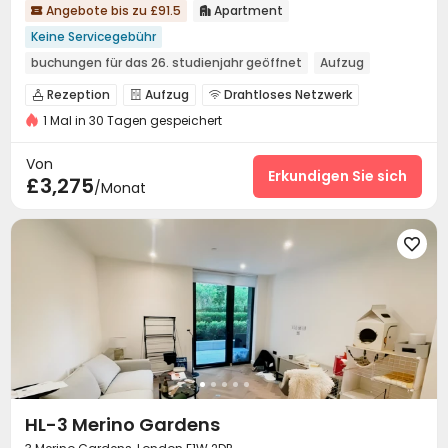
Angebote bis zu £91.5
Apartment


Keine Servicegebühr
buchungen für das 26. studienjahr geöffnet
Aufzug
Rezeption
Aufzug
Drahtloses Netzwerk



1 Mal in 30 Tagen gespeichert
Von
Erkundigen Sie sich
£3,275
/Monat

HL-3 Merino Gardens