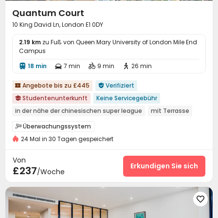
Quantum Court
10 King David Ln, London E1 0DY
2.19 km
zu Fuß von Queen Mary University of London Mile End
Campus
18 min
7 min
9 min
26 min




Angebote bis zu £445
Verifiziert


Studentenunterkunft
Keine Servicegebühr

in der nähe der chinesischen super league
mit Terrasse
Preisgarantie für begrenzte Zeit
24-Stunden-Rezeption
Überwachungssystem

Loft-Wohnung
Visum nicht genehmigt, Rücktritt möglich
24 Mal in 30 Tagen gespeichert
24-Stunden-Sicherheitsdienst
Sicherheitsdienst


in der Nähe der Bushaltestelle
nahe dem Supermarkt
Elektronische Überwachung
Löschanlage


Von
Zutrittskontrollsystem
Paketannahme und -versand
Erkundigen Sie sich


£237
/Woche
Rezeption
Paketerinnerungssystem


Vor-Ort-Service-Team
Soziale Aktivitäten



Drahtloses Netzwerk
Waschraum
Aufzug



Lounge für Bewohner
Gemeinschaftsküche

