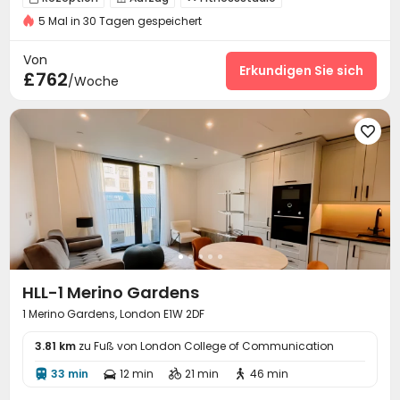
5 Mal in 30 Tagen gespeichert
Schwimmbad
Kino
Wellnesszentrum



Golf-Simulationsraum
Squashraum


Von
Schwitzraum
der Hof
Erkundigen Sie sich


£762
/Woche

HLL-1 Merino Gardens
1 Merino Gardens, London E1W 2DF
3.81 km
zu Fuß von London College of Communication
33 min
12 min
21 min
46 min



