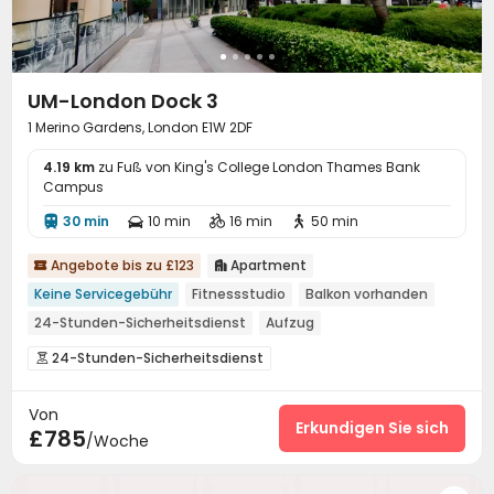
UM-London Dock 3
1 Merino Gardens, London E1W 2DF
4.19 km
zu Fuß von King's College London Thames Bank
Campus
30 min
10 min
16 min
50 min




Angebote bis zu £123
Apartment


Keine Servicegebühr
Fitnessstudio
Balkon vorhanden
24-Stunden-Sicherheitsdienst
Aufzug
24-Stunden-Sicherheitsdienst

Zutrittskontrollsystem
Rezeption
Aufzug



Von
Fitnessstudio
Kino


Erkundigen Sie sich
£785
/Woche