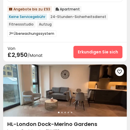
Angebote bis zu £93
Apartment


Keine Servicegebühr
24-Stunden-Sicherheitsdienst
Fitnessstudio
Aufzug
Überwachungssystem

24-Stunden-Sicherheitsdienst
Aufzug


Von
Fitnessstudio
Schwimmbad
Kino



Erkundigen Sie sich
£2,950
/Monat

HL-London Dock-Merino Gardens