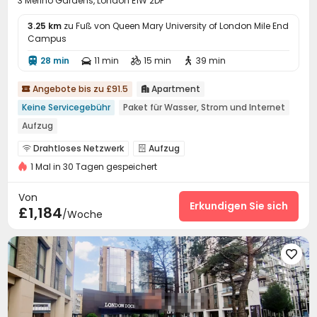
3 Merino Gardens, London E1W 2DP
3.25 km
zu Fuß von Queen Mary University of London Mile End
Campus
28 min
11 min
15 min
39 min




Angebote bis zu £91.5
Apartment


Keine Servicegebühr
Paket für Wasser, Strom und Internet
Aufzug
Drahtloses Netzwerk
Aufzug


1 Mal in 30 Tagen gespeichert
Von
Erkundigen Sie sich
£1,184
/Woche
